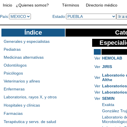
Inicio
¿Quienes somos?
Términos
Directorio médico
País:
Estado:
Índice
Cate
Generales y especialistas
Especiali
Pediatras
Medicinas alternativas
Ver
HEMOLAB
Odontólogos
Ver
JIRIS
Psicólogos
Laboratorio 
Ver
Althe
Veterinarios y afines
Ver
Laboratorios
Enfermeras
Ver
Laboratorios
Laboratorios, rayos X, y otros
Ver
SEMIN
Exakta
Hospitales y clínicas
González Tru
Farmacias
Laboratorio de
Terapéutica y servs. de salud
Microbiológic