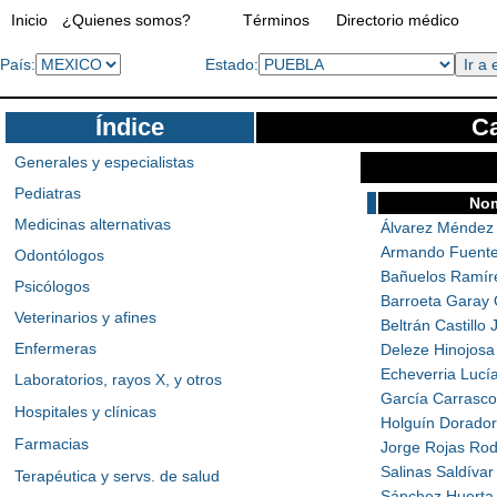
Inicio
¿Quienes somos?
Términos
Directorio médico
País:
Estado:
Índice
Ca
Generales y especialistas
Pediatras
No
Medicinas alternativas
Álvarez Méndez
Armando Fuente
Odontólogos
Bañuelos Ramír
Psicólogos
Barroeta Garay 
Veterinarios y afines
Beltrán Castillo 
Enfermeras
Deleze Hinojosa
Echeverria Lucí
Laboratorios, rayos X, y otros
García Carrasco
Hospitales y clínicas
Holguín Dorador 
Farmacias
Jorge Rojas Rod
Salinas Saldívar
Terapéutica y servs. de salud
Sánchez Huerta