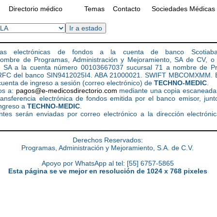
Directorio médico
Temas
Contacto
Sociedades Médicas
cias electrónicas de fondos a la cuenta de banco Scotiab
mbre de Programas, Administración y Mejoramiento, SA de CV, o b
t, SA a la cuenta número 00103667037 sucursal 71 a nombre de Pr
 RFC del banco SIN9412025I4. ABA 21000021. SWIFT MBCOMXMM. En 
uenta de ingreso a sesión (correo electrónico) de
TECHNO-MEDIC
.
os a:
pagos@e-medicosdirectorio.com
mediante una copia escaneada
transferencia electrónica de fondos emitida por el banco emisor, jun
ingreso a
TECHNO-MEDIC
.
ntes serán enviadas por correo electrónico a la dirección electróni
Derechos Reservados:
Programas, Administración y Mejoramiento, S.A. de C.V.
Apoyo por WhatsApp al tel: [55] 6757-5865
Esta página se ve mejor en resolución de 1024 x 768 pixeles