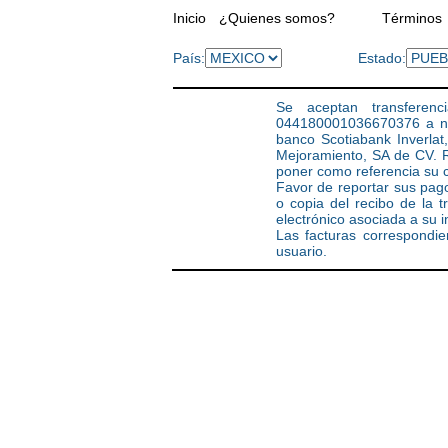
Inicio
¿Quienes somos?
Términos
País:
Estado:
Se aceptan transferen
044180001036670376 a no
banco Scotiabank Inverla
Mejoramiento, SA de CV.
poner como referencia su c
Favor de reportar sus pag
o copia del recibo de la 
electrónico asociada a su 
Las facturas correspondie
usuario.