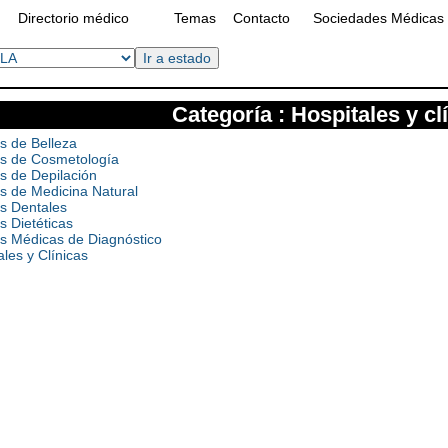
Directorio médico
Temas
Contacto
Sociedades Médicas
Categoría : Hospitales y cl
as de Belleza
as de Cosmetología
as de Depilación
as de Medicina Natural
as Dentales
s Dietéticas
as Médicas de Diagnóstico
ales y Clínicas