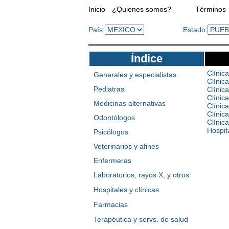
Inicio
¿Quienes somos?
Términos
País:
Estado:
Índice
Clínic
Generales y especialistas
Clínic
Pediatras
Clínic
Clínic
Medicinas alternativas
Clínic
Clínica
Odontólogos
Clínic
Hospit
Psicólogos
Veterinarios y afines
Enfermeras
Laboratorios, rayos X, y otros
Hospitales y clínicas
Farmacias
Terapéutica y servs. de salud