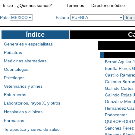
Inicio
¿Quienes somos?
Términos
Directorio médico
País:
Estado:
Índice
Ca
Generales y especialistas
Pediatras
Medicinas alternativas
Bernal Aguilar 
Bonilla Flores G
Odontólogos
Castillo Ramíre
Psicólogos
Galeana Barran
Veterinarios y afines
Galindo Cortés 
Enfermeras
Galindo Rojas J
González Ménd
Laboratorios, rayos X, y otros
Hernández Cast
Hospitales y clínicas
Podocenter
Farmacias
QUIROPEDIST
Sánchez Pérez
Terapéutica y servs. de salud
Sánchez Sánch