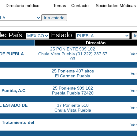
Directorio médico
Temas
Contacto
Sociedades Médicas
e:
País:
Estado:
Dirección
25 PONIENTE 909 102
 DE PUEBLA
Chula Vista Puebla (01 222) 237 57
Ver
03
25 Poniente 407 altos
Ver
El Carmen Puebla
25 Poniente 909 102
 Puebla, A.C.
Ver
Puebla Puebla 72420
L ESTADO DE
37 Poniente 518
Ver
Chula Vista Puebla
 Tratamiento del
Ver