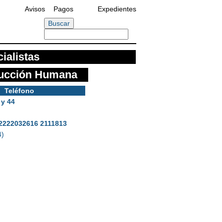
Avisos
Pagos
Expedientes
ialistas
ducción Humana
Teléfono
 y 44
 2222032616 2111813
4)