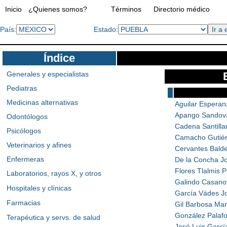
Inicio
¿Quienes somos?
Términos
Directorio médico
País:
Estado:
Índice
Generales y especialistas
Pediatras
Medicinas alternativas
Aguilar Esperan
Apango Sandova
Odontólogos
Cadena Santilla
Psicólogos
Camacho Gutiér
Veterinarios y afines
Cervantes Balde
Enfermeras
De la Concha Jo
Flores Tlalmis 
Laboratorios, rayos X, y otros
Galindo Casano
Hospitales y clínicas
García Vádes Jo
Farmacias
Gil Barbosa Ma
González Palafo
Terapéutica y servs. de salud
José Luis Garcí