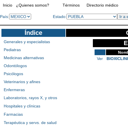
Inicio
¿Quienes somos?
Términos
Directorio médico
País:
Estado:
Índice
Generales y especialistas
E
Pediatras
Nomb
Medicinas alternativas
Ver
BIOXICLIN
Odontólogos
Psicólogos
Veterinarios y afines
Enfermeras
Laboratorios, rayos X, y otros
Hospitales y clínicas
Farmacias
Terapéutica y servs. de salud